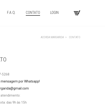
F.A.Q.
CONTATO
LOGIN
ACORDA MARGARIDA
>
CONTATO
ATO
7-5268
 mensagem por Whatsapp!
rgarida@gmail.com
e atendimento:
xta: das 9h às 15h